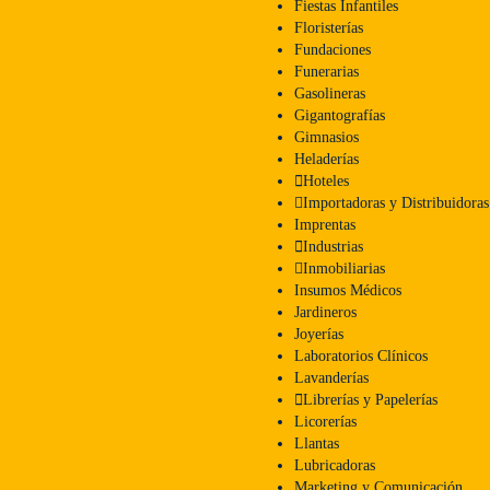
Fiestas Infantiles
Floristerías
Fundaciones
Funerarias
Gasolineras
Gigantografías
Gimnasios
Heladerías
Hoteles
Importadoras y Distribuidoras
Imprentas
Industrias
Inmobiliarias
Insumos Médicos
Jardineros
Joyerías
Laboratorios Clínicos
Lavanderías
Librerías y Papelerías
Licorerías
Llantas
Lubricadoras
Marketing y Comunicación