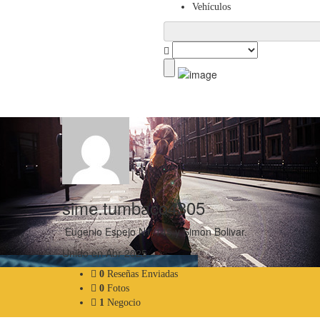
Vehículos
sime.tumbaco4305
Eugenio Espejo N1-145 y Simon Bolivar.
Unido en Abr 2025
0
Reseñas Enviadas
0
Fotos
1
Negocio