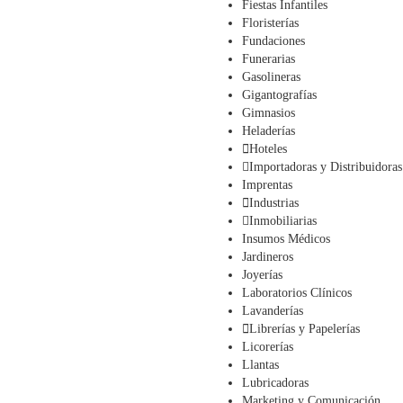
Fiestas Infantiles
Floristerías
Fundaciones
Funerarias
Gasolineras
Gigantografías
Gimnasios
Heladerías
Hoteles
Importadoras y Distribuidoras
Imprentas
Industrias
Inmobiliarias
Insumos Médicos
Jardineros
Joyerías
Laboratorios Clínicos
Lavanderías
Librerías y Papelerías
Licorerías
Llantas
Lubricadoras
Marketing y Comunicación