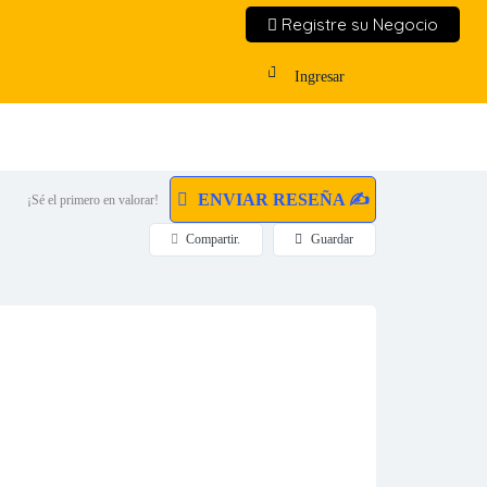
Registre su Negocio
Ingresar
ENVIAR RESEÑA ✍
¡Sé el primero en valorar!
Compartir.
Guardar