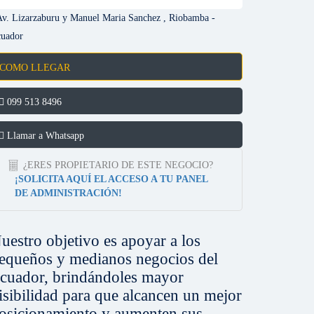
Av. Lizarzaburu y Manuel Maria Sanchez , Riobamba -
uador
COMO LLEGAR
099 513 8496
Llamar a Whatsapp
¿ERES PROPIETARIO DE ESTE NEGOCIO?
¡SOLICITA AQUÍ EL ACCESO A TU PANEL
DE ADMINISTRACIÓN!
uestro objetivo es apoyar a los
equeños y medianos negocios del
cuador, brindándoles mayor
isibilidad para que alcancen un mejor
osicionamiento y aumenten sus