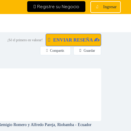
Registre su Negocio
Ingresar
ENVIAR RESEÑA ✍
¡Sé el primero en valorar!
Compartir.
Guardar
Remigio Romero y Alfredo Pareja, Riobamba - Ecuador